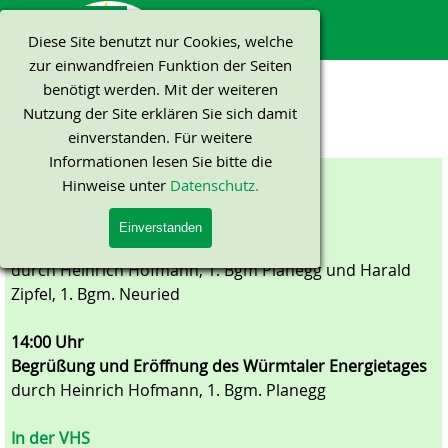
Direkt zum Seiteninhalt
Menü überspringen
Diese Site benutzt nur Cookies, welche
zur einwandfreien Funktion der Seiten
benötigt werden. Mit der weiteren
Programm 2019
Nutzung der Site erklären Sie sich damit
Dokumente > Veranstaltungs-Archiv > 2019
einverstanden. Für weitere
Informationen lesen Sie bitte die
Zeitplan
Hinweise unter
Datenschutz.
Auf dem Marktplatz
13:30 Uhr
Einverstanden
Empfang der StadtradlerInnen
durch Heinrich Hofmann, 1. Bgm Planegg und Harald
Zipfel, 1. Bgm. Neuried
14:00 Uhr
Begrüßung und Eröffnung des
Würmtaler Energietages
durch Heinrich Hofmann, 1. Bgm. Planegg
In der VHS