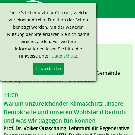
Direkt zum Seiteninhalt
Menü überspringen
Diese Site benutzt nur Cookies, welche
zur einwandfreien Funktion der Seiten
benötigt werden. Mit der weiteren
Programm 2024
Nutzung der Site erklären Sie sich damit
Dokumente > Veranstaltungs-Archiv > 2024
einverstanden. Für weitere
Zeitplan
Informationen lesen Sie bitte die
10:45
Hinweise unter
Datenschutz.
Grußwort und Eröffnung
Einverstanden
Ricarda Weimar:
Zweite Bürgermeisterin Gemeinde
Krailling und Gemeinderätin Die Grünen
11:00
Warum unzureichender Klimaschutz unsere
Demokratie und unseren Wohlstand bedroht
und was wir dagegen tun können
Prof. Dr. Volker Quaschning: Lehrstuhl für Regenerative